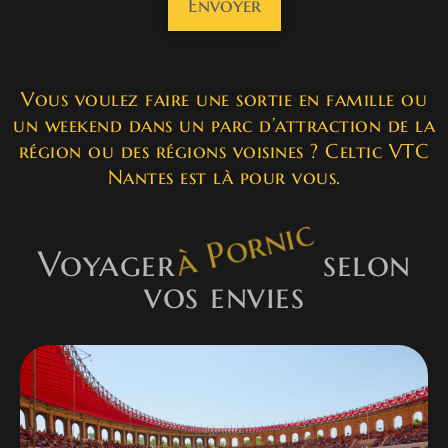
A
l
t
Vous voulez faire une sortie en famille ou
e
un weekend dans un parc d’attraction de la
r
région ou des régions voisines ? Celtic VTC
n
Nantes est là pour vous.
a
t
i
Voyager
à Pornic
selon
v
vos envies
e
: